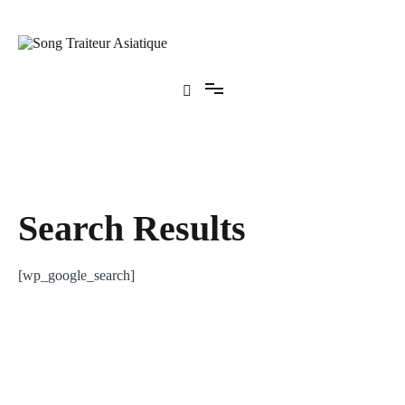
Aller
au
contenu
Song Traiteur Asiatique
Search Results
[wp_google_search]