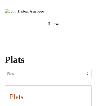
Aller
au
contenu
Song Traiteur Asiatique
Plats
Plats